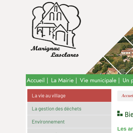
Marignac-
Site officiel
Accueil
La Mairie
Vie municipale
Un p
La vie au village
Accuei
La gestion des déchets
Bie
Environnement
Les ar