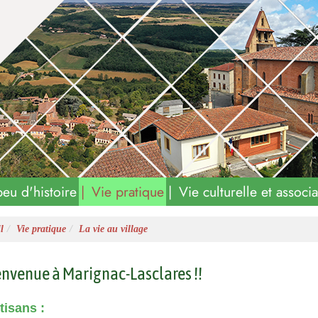
Lasclares
eu d'histoire
Vie pratique
Vie culturelle et associa
l
Vie pratique
La vie au village
nvenue à Marignac-Lasclares !!
tisans :