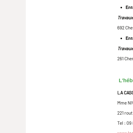
Ent
Travaux 
692 Ch
Ent
Travaux
261 Che
L'héb
LA CAS
Mme NIV
221 rou
Tel : 09