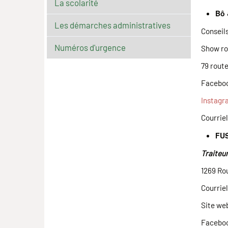
La scolarité
Bô 
Les démarches administratives
Conseils
Numéros d'urgence
Show ro
79 rout
Faceboo
Instagr
Courriel
FU
Traiteur
1269 R
Courrie
Site we
Facebo