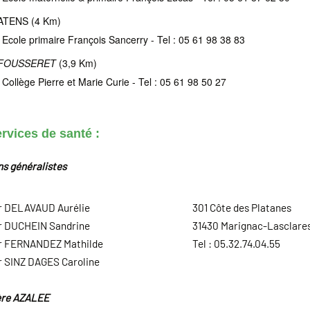
TENS (4 Km)
Ecole primaire François Sancerry - Tel : 05 61 98 38 83
 FOUSSERET
(3,9 Km)
Collège Pierre et Marie Curie - Tel : 05 61 98 50 27
rvices de santé :
s généralistes
r DELAVAUD Aurélie
301 Côte des Platanes
r DUCHEIN Sandrine
31430 Marignac-Lasclare
r FERNANDEZ Mathilde
Tel : 05.32.74.04.55
 SINZ DAGES Caroline
ère AZALEE