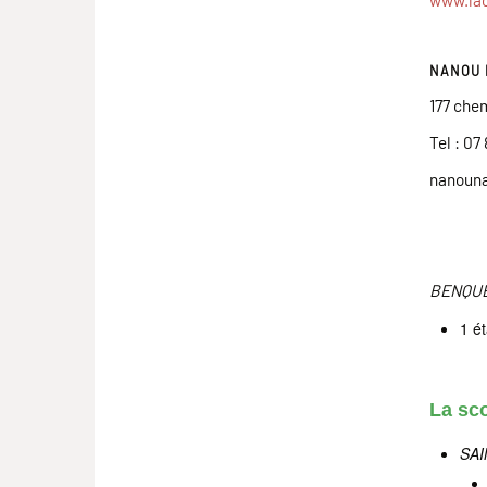
www.la
NANOU N
177 che
Tel : 07 
nanouna
BENQU
1 é
La sco
SAI