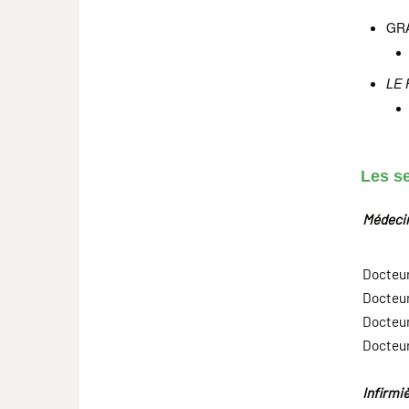
GRA
LE
Les se
Médecin
Docteu
Docteu
Docteu
Docteur
Infirmi