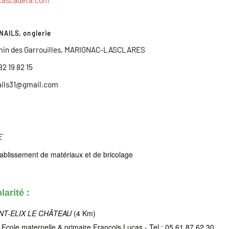
cascadeta.com
AILS, onglerie
min des Garrouilles, MARIGNAC-LASCLARES
82 19 82 15
ils31@gmail.com
E
tablissement de matériaux et de bricolage
larité :
NT-ELIX LE CHÂTEAU
(4 Km)
Ecole maternelle & primaire François Lucas - Tel : 05 61 87 62 30