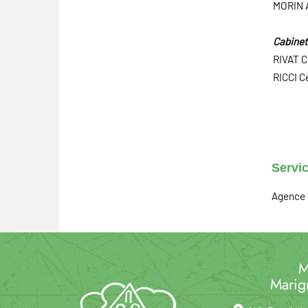
MORIN 
Cabinet
RIVAT C
RICCI C
Servic
Agence 
M
Marig