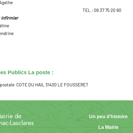
Agathe
TEL : 06 37 75 20 90
 infirmier
éline
endrine
es Publics La poste :
postale COTE DU HAIL 31430 LE FOUSSERET
airie de
Un peu d'histoire
nac-Lasclares
La Mairie