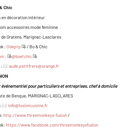
& Chic
 en décoration intérieur
om accessoires mode féminine
e de Gratens, Marignac-Lasclares
k :
Odeptp
/ Bo & Chic
am :
@boetchic
 :
aude.petitfrere
@
orange.fr
SION
 événementiel pour particuliers et entreprises, chef à domicile
oute de Benque, MARIGNAC-LASCLARES
l:
info@fusioncuisine.fr
b:
http://www.threemonkeys-fusion
/
ok:
https://www.facebook.com/threemonkeysfusion