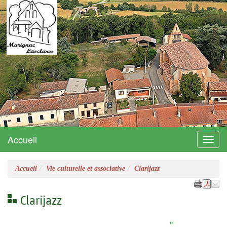
Marignac-Lasclares
Site officiel
Accueil
Menu
Accueil
Vie culturelle et associative
Clarijazz
Clarijazz
"