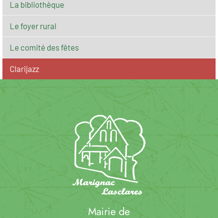
La bibliothèque
Le foyer rural
Le comité des fêtes
Clarijazz
Mairie de