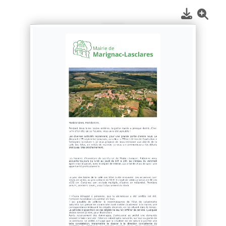
1
/
2