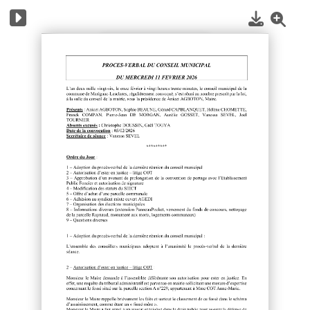
1
/
4