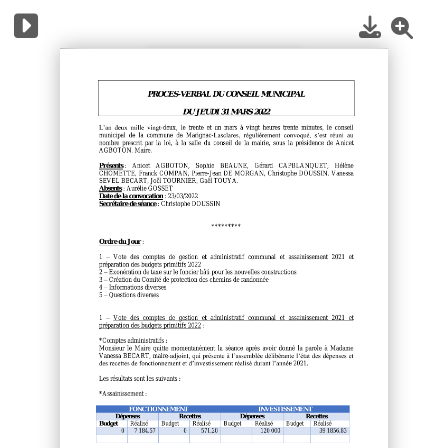
1
/
3