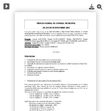
1
/
3