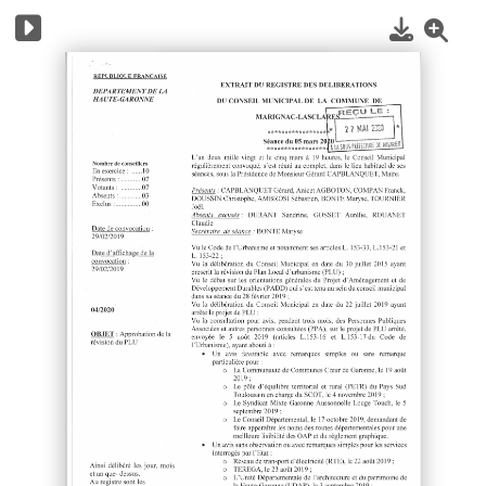
1
/
6